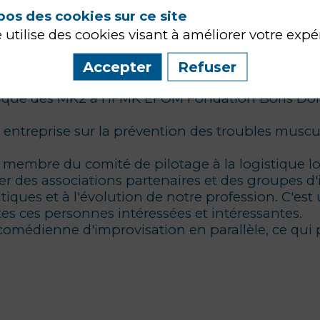
pos des cookies sur ce site
e utilise des cookies visant à améliorer votre expé
ué en activité mixte jusqu'à 2017 auprès de pati
Accepter
Refuser
ique des MK2 à l'IFMK EFOM Fondation Boris Dol
entreprise sur la prévention des troubles musculo
membre du comité de pilotage à la logistique lors
r des associations partenaires et des groupes d'
ratiques et à l'évolution de notre profession. C'es
tes ces personnes intéressées et intéressantes.
 comédienne d'improvisation en parallèle, ce qui