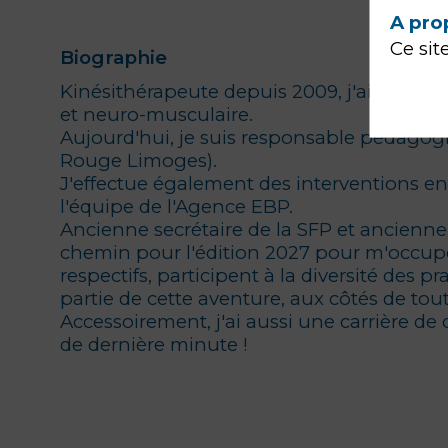
A pro
Ce sit
Biographie
Kinésithérapeute depuis 2009, j'ai pratiq
et neuro-musculaire.
Aujourd'hui, je suis responsable pédagog
Rouge Limoges).
J'effectue également des interventions en 
l'équipe de l'Agence EBP.
Ancienne secrétaire de la SFP et ancienne 
chemin pour l'édition 2027 pour m'occupe
respectifs, participent à la diversité des p
partie de cette aventure, aux côtés de tou
Accessoirement, j'ai aussi une carrière de
de dernière minute !