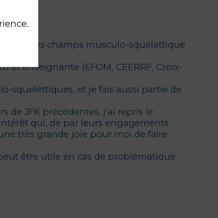
rience.
ents dans les champs musculo-squelettique
to et enseignante (EFOM, CEERRF, Croix-
-squelettiques, et je fais aussi partie de
 de JFK précédentes, j'ai repris le
intérêt qui, de par leurs engagements
t une très grande joie pour moi de faire
 peut être utile en cas de problématique