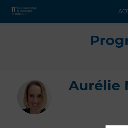
AC
Prog
Aurélie
AM