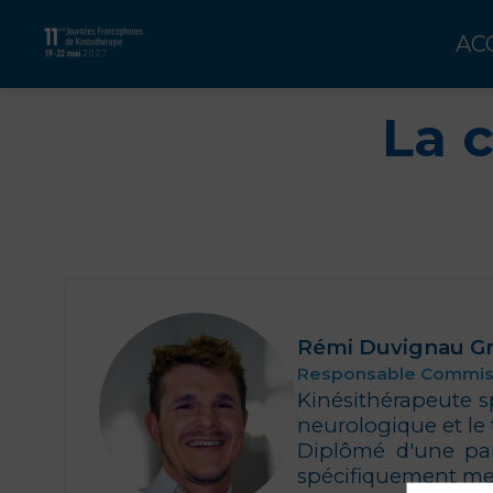
AC
La 
Rémi
Duvignau G
Responsable Commiss
Kinésithérapeute sp
RDG
neurologique et le t
Diplômé d'une part
spécifiquement mes