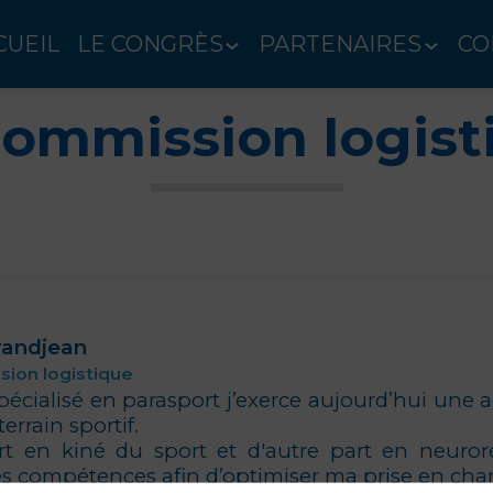
CUEIL
LE CONGRÈS
PARTENAIRES
CO
commission logist
randjean
ion logistique
écialisé en parasport j’exerce aujourd’hui une ac
errain sportif.
 en kiné du sport et d'autre part en neuroréh
 compétences afin d’optimiser ma prise en charge